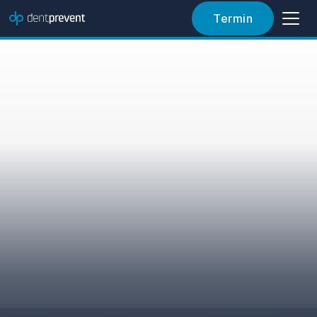
View Article
Termin
Artikel lesen
Dr. Sebastjan Varljen