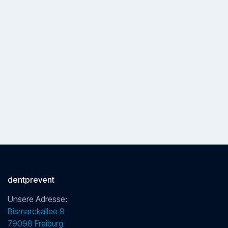
Dt. Gesellschaft für Zahnärztliche Hypnose (
DGZH
)
Leading Implant Centers
(LIC)
dentprevent
Unsere Adresse:
Bismarckallee 9
79098 Freiburg