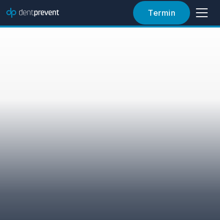
View Article
Termin
Artikel lesen
Dr. Sebastjan Varljen